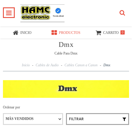
0
INICIO
PRODUCTOS
CARRITO
Dmx
Cable Para Dmx
Inicio
-
Cables de Audio
-
Cables Canon a Canon
-
Dmx
Ordenar por
FILTRAR