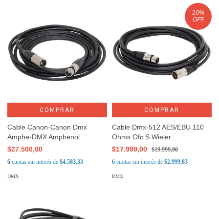
10
%
OFF
COMPRAR
COMPRAR
Cable Canon-Canon Dmx
Cable Dmx-512 AES/EBU 110
Amphe-DMX Amphenol
Ohms Ofc S.Wieler
$27.500,00
$17.999,00
$19.999,00
6
cuotas sin interés de
$4.583,33
6
cuotas sin interés de
$2.999,83
DMX
DMX