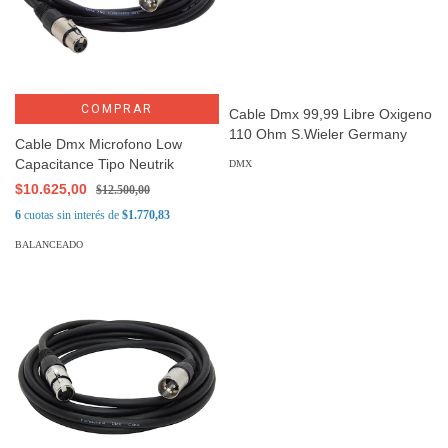
COMPRAR
Cable Dmx 99,99 Libre Oxigeno
110 Ohm S.Wieler Germany
Cable Dmx Microfono Low
Capacitance Tipo Neutrik
DMX
$10.625,00
$12.500,00
6
cuotas sin interés de
$1.770,83
BALANCEADO