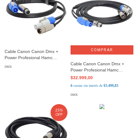
Cable Canon Canon Dmx +
Power Profesional Hamc
Modelo HDXPBCSW 1mts
Cable Canon Canon Dmx +
DMX
Power Profesional Hamc
Modelo HDXPBC 1mts
$32.999,00
6
cuotas sin interés de
$5.499,83
DMX
15
%
OFF