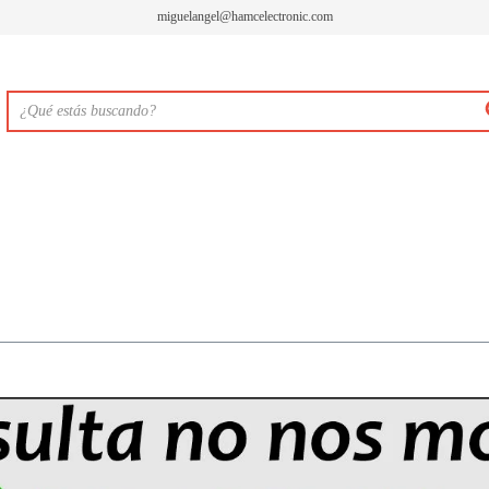
miguelangel@hamcelectronic.com