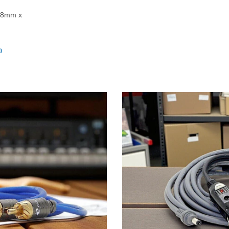
0.8mm x
0