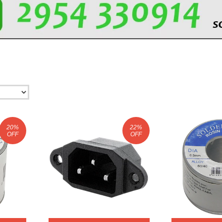
20
%
22
%
OFF
OFF