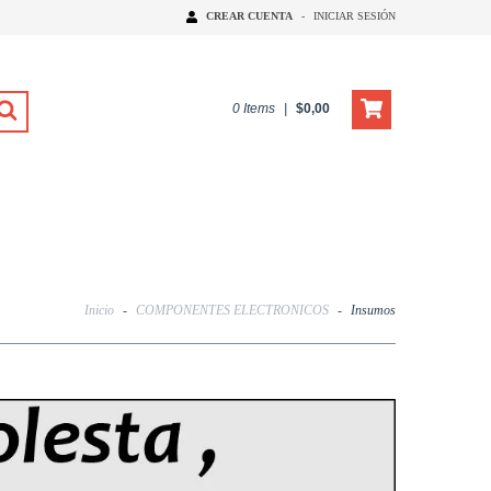
CREAR CUENTA
-
INICIAR SESIÓN
0
Items
|
$0,00
Inicio
-
COMPONENTES ELECTRONICOS
-
Insumos