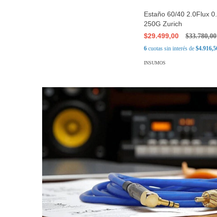
Estaño 60/40 2.0Flux 
250G Zurich
$29.499,00
$33.780,00
6
cuotas sin interés de
$4.916,5
INSUMOS