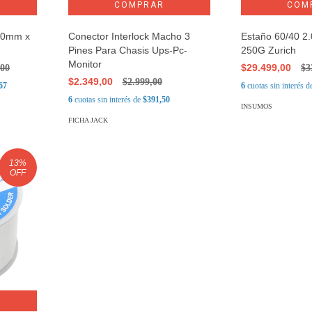
1.0mm x
Conector Interlock Macho 3
Estaño 60/40 2
Pines Para Chasis Ups-Pc-
250G Zurich
Monitor
$29.499,00
,00
$3
$2.349,00
$2.999,00
67
6
cuotas sin interés 
6
cuotas sin interés de
$391,50
INSUMOS
FICHA JACK
13
%
OFF