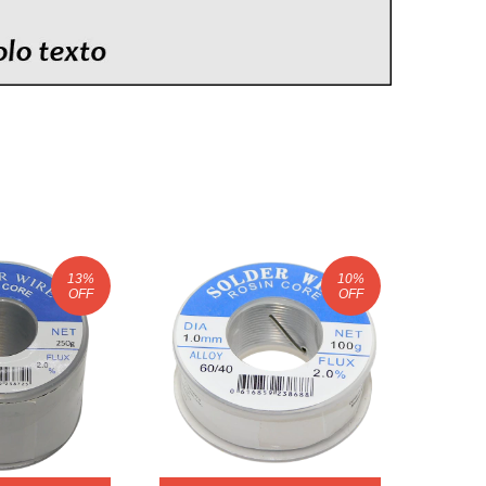
13
%
10
%
OFF
OFF