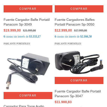
Fuente Cargador Bafle Portatil
Fuente Cargadores Bafles
Panacom Sp-3049
Portatil Panacom Sp-3050
$19.999,00
$12.999,00
$21.999,00
$17.999,00
6
cuotas sin interés de
$3.333,17
6
cuotas sin interés de
$2.166,50
PARLANTE PORTATILES
PARLANTE PORTATILES
Fuente Cargador Bafle Portatil
Panacom Sp-3047
$11.988,83
Cargador Para Torre Audio