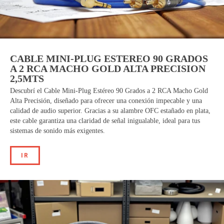
CABLE MINI-PLUG ESTEREO 90 GRADOS
A 2 RCA MACHO GOLD ALTA PRECISION
2,5MTS
Descubrí el Cable Mini-Plug Estéreo 90 Grados a 2 RCA Macho Gold
Alta Precisión, diseñado para ofrecer una conexión impecable y una
calidad de audio superior. Gracias a su alambre OFC estañado en plata,
este cable garantiza una claridad de señal inigualable, ideal para tus
sistemas de sonido más exigentes.
IR