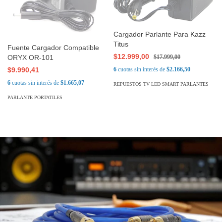
Cargador Parlante Para Kazz
Titus
Fuente Cargador Compatible
$12.999,00
ORYX OR-101
$17.999,00
$9.990,41
6
cuotas sin interés de
$2.166,50
6
cuotas sin interés de
$1.665,07
REPUESTOS TV LED SMART PARLANTES
PARLANTE PORTATILES