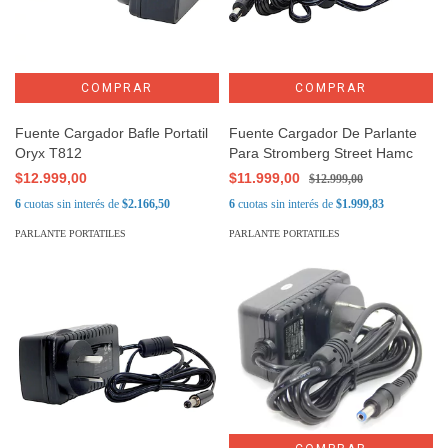
Fuente Cargador Bafle Portatil
Fuente Cargador De Parlante
Oryx T812
Para Stromberg Street Hamc
$12.999,00
$11.999,00
$12.999,00
6
cuotas sin interés de
$2.166,50
6
cuotas sin interés de
$1.999,83
PARLANTE PORTATILES
PARLANTE PORTATILES