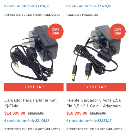
6
cuotas sin interés de
$3.166,50
6
cuotas sin interés de
$2.499,83
REPUESTOS TV LED SMART PARLANTES
PARLANTE PORTATILES
25
%
15
%
OFF
OFF
Cargador Para Parlante Kanji
Fuente Cargador 9 Volts 1,5a
Kj-Fluid
Pin 5,5 * 2,1 Gold + Adaptador
4.0*1,7mm
$14.999,00
$16.999,00
$19.999,00
$19.999,00
6
cuotas sin interés de
$2.499,83
6
cuotas sin interés de
$2.833,17
REPUESTOS TV LED SMART PARLANTES
REPUESTOS TV LED SMART PARLANTES