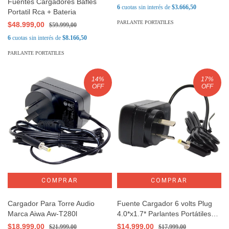
Fuentes Cargadores Bafles
6
cuotas sin interés de
$3.666,50
Portatil Rca + Bateria
PARLANTE PORTATILES
$48.999,00
$59.999,00
6
cuotas sin interés de
$8.166,50
PARLANTE PORTATILES
14
%
17
%
OFF
OFF
Cargador Para Torre Audio
Fuente Cargador 6 volts Plug
Marca Aiwa Aw-T280l
4.0*x1.7* Parlantes Portátiles
Varias Marcas
$18.999,00
$14.999,00
$21.999,00
$17.999,00