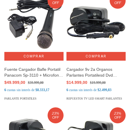
OFF
OFF
Fuente Cargador Bafle Portatil
Cargador 9v 2a Organos
Panacom Sp-3110 + Microfono
Parlantes Portatilesd Dvd
Anatómico
Portatil
$49.999,00
$14.999,00
$59.999,00
$19.999,00
6
cuotas sin interés de
$8.333,17
6
cuotas sin interés de
$2.499,83
PARLANTE PORTATILES
REPUESTOS TV LED SMART PARLANTES
23
%
23
%
OFF
OFF