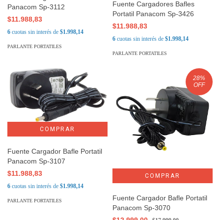
Fuente Cargadores Bafles
Panacom Sp-3112
Portatil Panacom Sp-3426
$11.988,83
$11.988,83
6
cuotas sin interés de
$1.998,14
6
cuotas sin interés de
$1.998,14
PARLANTE PORTATILES
PARLANTE PORTATILES
28
%
OFF
Fuente Cargador Bafle Portatil
Panacom Sp-3107
$11.988,83
6
cuotas sin interés de
$1.998,14
Fuente Cargador Bafle Portatil
PARLANTE PORTATILES
Panacom Sp-3070
$12.999,00