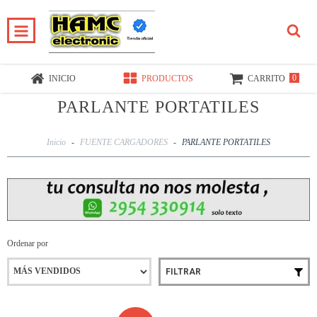
0
INICIO
PRODUCTOS
CARRITO
PARLANTE PORTATILES
Inicio
-
FUENTE CARGADORES
-
PARLANTE PORTATILES
Ordenar por
FILTRAR