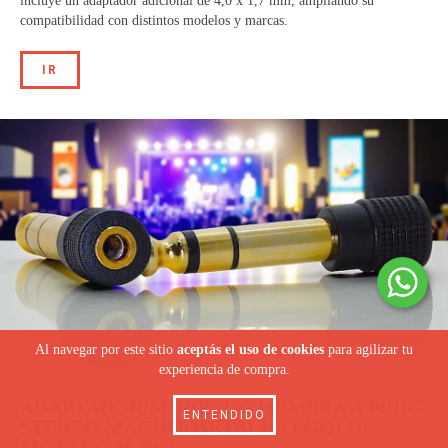
incluye un adaptador adicional de 4,0 x 1,7 mm, ampliando su
compatibilidad con distintos modelos y marcas.
IR
Al navegar por este sitio
aceptás el uso de cookies
para agilizar tu
experiencia de compra.
ADAPTADOR MINIPLUG HEMBRA A PLUG
ENTENDIDO
STEREO MACHO METALICO GOLD
MODELO H-R80