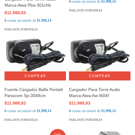
6
cuotas sin interés de
$1.998,14
Marca Aiwa Pba-301chb
PARLANTE PORTATILES
$11.988,83
6
cuotas sin interés de
$1.998,14
PARLANTE PORTATILES
Fuente Cargador Bafle Portatil
Cargador Para Torre Audio
Panacom Sp-3048cm
Marca Aiwa Aw-t604f
$11.988,83
$11.988,83
6
cuotas sin interés de
$1.998,14
6
cuotas sin interés de
$1.998,14
PARLANTE PORTATILES
PARLANTE PORTATILES