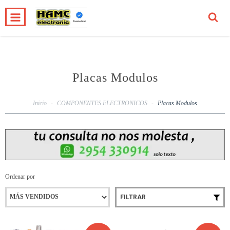
0
INICIO
PRODUCTOS
CARRITO
Placas Modulos
Inicio
-
COMPONENTES ELECTRONICOS
-
Placas Modulos
Ordenar por
FILTRAR