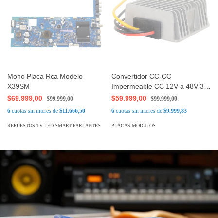
Mono Placa Rca Modelo
Convertidor CC-CC
X39SM
Impermeable CC 12V a 48V 3A
144W Adaptador de Fuente de
$69.999,00
$59.999,00
$99.999,00
$99.999,00
Alimentación Elevadora
6
cuotas sin interés de
$11.666,50
6
cuotas sin interés de
$9.999,83
REPUESTOS TV LED SMART PARLANTES
PLACAS MODULOS