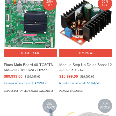
18
%
20
%
OFF
OFF
Placa Main Board 40-TC80T6-
Modulo Step Up Dc-dc Boost 12
MAA2HG Tcl / Rca / Hitachi
A 35v 6a 150w
$89.999,00
$15.999,00
$109.999,00
$19.999,00
6
cuotas sin interés de
$14.999,83
6
cuotas sin interés de
$2.666,50
REPUESTOS TV LED SMART PARLANTES
PLACAS MODULOS
SIN
SIN
STOCK
STOCK