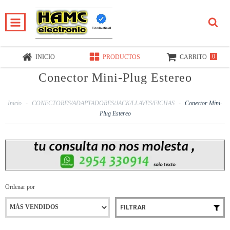
0
INICIO
PRODUCTOS
CARRITO
Conector Mini-Plug Estereo
Inicio
-
CONECTORES/ADAPTADORES/JACK/LLAVES/FICHAS
-
Conector Mini-
Plug Estereo
Ordenar por
FILTRAR