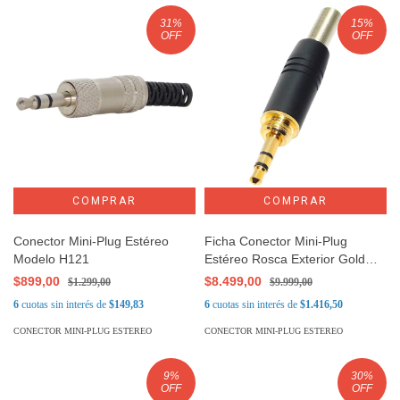
31
%
15
%
OFF
OFF
Conector Mini-Plug Estéreo
Ficha Conector Mini-Plug
Modelo H121
Estéreo Rosca Exterior Gold
Modelo H-RA-708
$899,00
$8.499,00
$1.299,00
$9.999,00
6
cuotas sin interés de
$149,83
6
cuotas sin interés de
$1.416,50
CONECTOR MINI-PLUG ESTEREO
CONECTOR MINI-PLUG ESTEREO
9
%
30
%
OFF
OFF