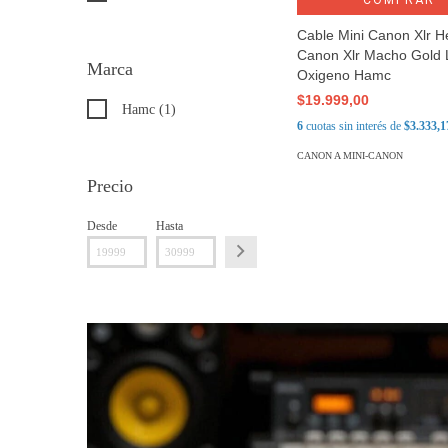
COMPRAR
Cable Mini Canon Xlr 
Canon Xlr Macho Gold 
Marca
Oxigeno Hamc
$19.999,00
Hamc (1)
6
cuotas sin interés de
$3.333,1
CANON A MINI-CANON
Precio
Desde
Hasta