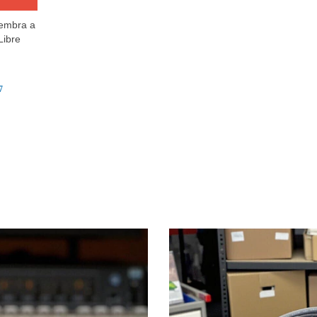
Hembra a
Libre
7